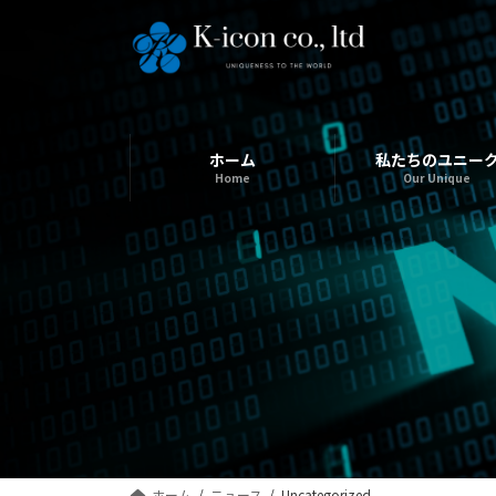
コ
ナ
ン
ビ
テ
ゲ
ン
ー
ツ
シ
へ
ョ
ホーム
私たちのユニー
ス
ン
Home
Our Unique
キ
に
ッ
移
プ
動
ホーム
ニュース
Uncategorized