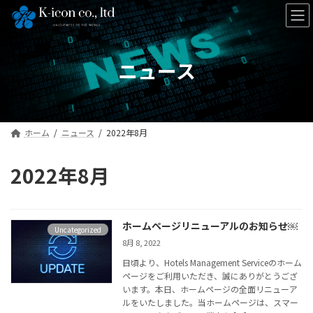
コ
ナ
ン
ビ
テ
ゲ
ン
ー
ツ
シ
ニュース
へ
ョ
ス
ン
キ
に
ッ
移
プ
動
ホーム
ニュース
2022年8月
2022年8月
ホームページリニューアルのお知らせ￼
Uncategorized
8月 8, 2022
日頃より、Hotels Management Serviceのホーム
ページをご利用いただき、誠にありがとうござ
います。本日、ホームページの全面リニューア
ルをいたしました。当ホームページは、スマー